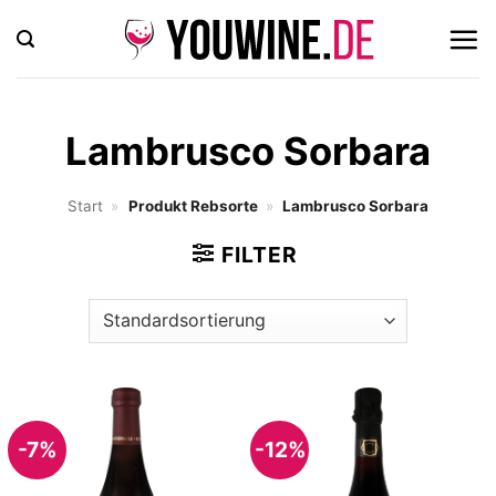
Zum
Inhalt
springen
Lambrusco Sorbara
Start
»
Produkt Rebsorte
»
Lambrusco Sorbara
FILTER
-7%
-12%