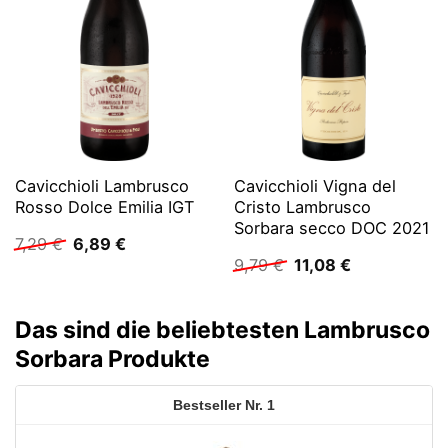
Cavicchioli Lambrusco
Cavicchioli Vigna del
Rosso Dolce Emilia IGT
Cristo Lambrusco
Sorbara secco DOC 2021
Ursprünglicher
Aktueller
7,29
€
6,89
€
Preis
Preis
Ursprünglicher
Aktueller
9,79
€
11,08
€
war:
ist:
Preis
Preis
7,29 €
6,89 €.
war:
ist:
9,79 €
11,08 €.
Das sind die beliebtesten Lambrusco
Sorbara Produkte
1