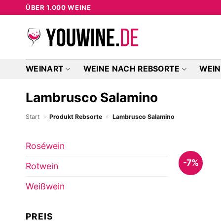
Zum
ÜBER 1.000 WEINE
Inhalt
springen
WEINART
WEINE NACH REBSORTE
WEIN
Lambrusco Salamino
Start
»
Produkt Rebsorte
»
Lambrusco Salamino
Roséwein
-7%
Rotwein
Weißwein
PREIS