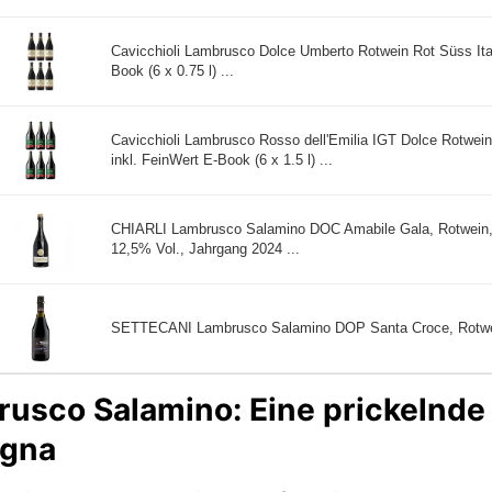
Cavicchioli Lambrusco Dolce Umberto Rotwein Rot Süss Ital
Book (6 x 0.75 l) ...
Cavicchioli Lambrusco Rosso dell'Emilia IGT Dolce Rotwein
inkl. FeinWert E-Book (6 x 1.5 l) ...
CHIARLI Lambrusco Salamino DOC Amabile Gala, Rotwein,
12,5% Vol., Jahrgang 2024 ...
SETTECANI Lambrusco Salamino DOP Santa Croce, Rotwein
usco Salamino: Eine prickelnde 
gna