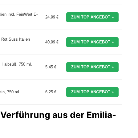
ien inkl. FeinWert E-
24,99 €
ZUM TOP ANGEBOT »
 Rot Süss Italien
40,99 €
ZUM TOP ANGEBOT »
 Halbsüß, 750 ml,
5,45 €
ZUM TOP ANGEBOT »
, 750 ml ...
6,25 €
ZUM TOP ANGEBOT »
Verführung aus der Emilia-