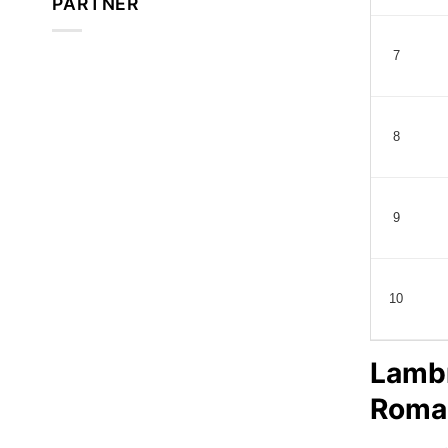
PARTNER
7
8
9
10
Lambr
Roma