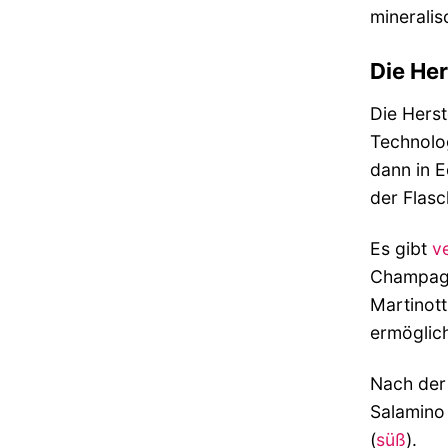
mineralis
Die Her
Die Hers
Technolo
dann in E
der Flasc
Es gibt
v
Champagn
Martinott
ermöglich
Nach der 
Salamino
(
süß
).