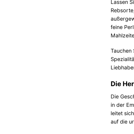
Lassen Si
Rebsorte,
außergewö
feine Per
Mahlzeit
Tauchen S
Speziali
Liebhaber
Die He
Die Gesch
in der E
leitet si
auf die u