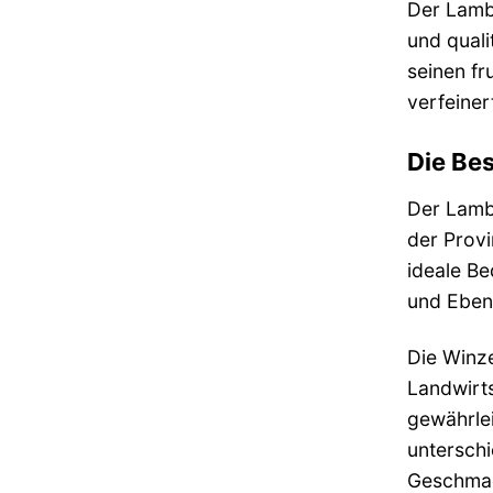
Der Lambr
und quali
seinen f
verfeiner
Die Be
Der Lamb
der Prov
ideale Be
und Ebene
Die Winze
Landwirts
gewährlei
unterschi
Geschmac