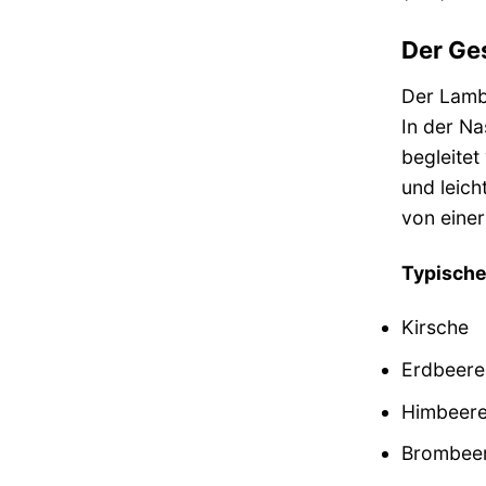
Der Ge
Der Lambr
In der Na
begleitet
und leich
von eine
Typische
Kirsche
Erdbeere
Himbeer
Brombee