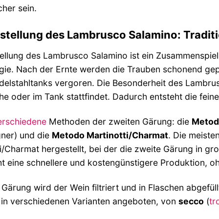
cher sein.
stellung des Lambrusco Salamino: Traditi
tellung des Lambrusco Salamino ist ein Zusammenspiel
gie. Nach der Ernte werden die Trauben schonend gep
delstahltanks vergoren. Die Besonderheit des Lambrusc
he oder im Tank stattfindet. Dadurch entsteht die fein
erschiedene
Methoden der zweiten Gärung: die
Metod
er) und die
Metodo Martinotti/Charmat
. Die meist
i/Charmat hergestellt, bei der die zweite Gärung in g
t eine schnellere und kostengünstigere Produktion, oh
Gärung wird der Wein filtriert und in Flaschen abgefü
 in verschiedenen Varianten angeboten, von
secco
(
tr