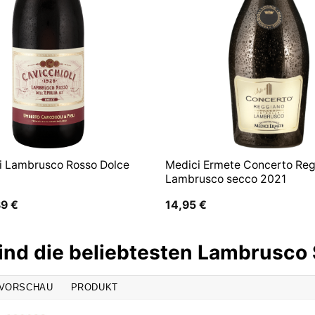
li Lambrusco Rosso Dolce
Medici Ermete Concerto Re
Lambrusco secco 2021
prünglicher
Aktueller
89
€
14,95
€
is
Preis
:
ist:
9 €
6,89 €.
ind die beliebtesten Lambrusco
VORSCHAU
PRODUKT