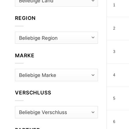
1
REGION
2
3
MARKE
4
VERSCHLUSS
5
6