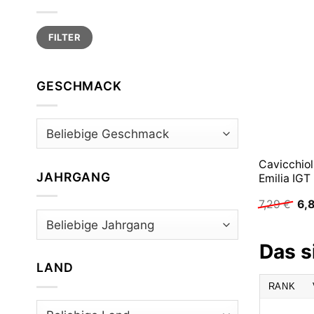
Min.
Max.
FILTER
Preis
Preis
GESCHMACK
Cavicchio
JAHRGANG
Emilia IGT
Urs
7,29
€
6,
Pre
war
7,2
Das s
LAND
RANK