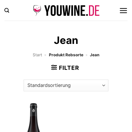
Zum
Inhalt
springen
Jean
Start
»
Produkt Rebsorte
»
Jean
FILTER