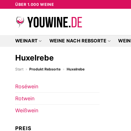
Zum
ÜBER 1.000 WEINE
Inhalt
springen
WEINART
WEINE NACH REBSORTE
WEIN
Huxelrebe
Start
»
Produkt Rebsorte
»
Huxelrebe
Roséwein
Rotwein
Weißwein
PREIS