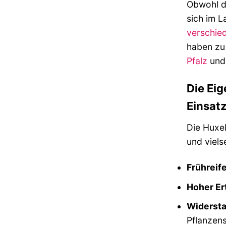
Obwohl di
sich im L
verschie
haben zu 
Pfalz
un
Die Eig
Einsat
Die Huxel
und viels
Frühreif
Hoher Er
Widersta
Pflanzens