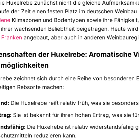
e Huxelrebe zunächst nicht die gleiche Aufmerksamkei
aufe der Zeit einen festen Platz im deutschen Weinbau
dene
Klimazonen und Bodentypen sowie ihre Fähigkeit
ihrer wachsenden Beliebtheit beigetragen. Heute wird 
d
Franken
angebaut, aber auch in anderen Weinbauregio
enschaften der Huxelrebe: Aromatische Vie
zmöglichkeiten
rebe zeichnet sich durch eine Reihe von besonderen Ei
eitigen Rebsorte machen:
end:
Die Huxelrebe reift relativ früh, was sie besonder
trag:
Sie ist bekannt für ihren hohen Ertrag, was sie fü
ndsfähig:
Die Huxelrebe ist relativ widerstandsfähig 
chutzmitteln reduzieren kann.