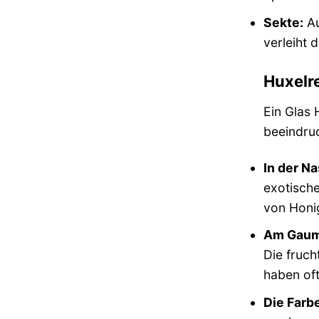
Sekte:
Au
verleiht 
Huxelre
Ein Glas 
beeindru
In der Na
exotisch
von Honi
Am Gaum
Die fruch
haben oft
Die Farbe