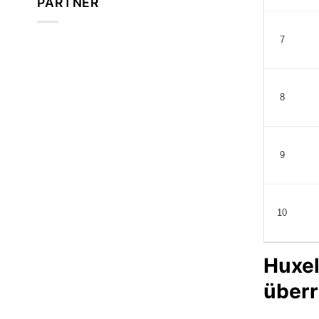
PARTNER
7
8
9
10
Huxel
überr