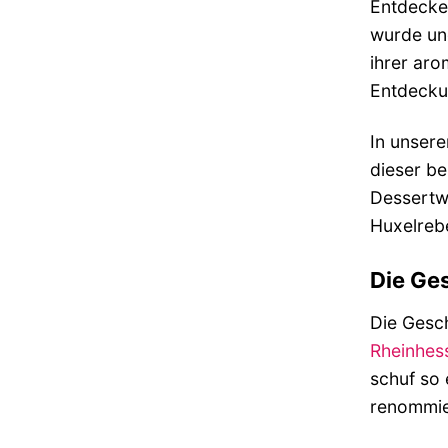
Entdecken
wurde und
ihrer aro
Entdeckun
In unsere
dieser be
Dessertwe
Huxelrebe
Die Ges
Die Gesch
Rheinhes
schuf so 
renommie