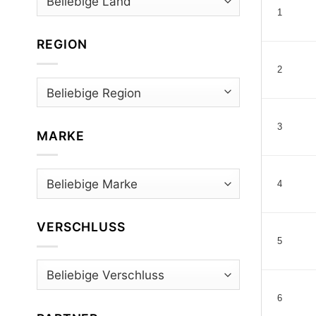
1
REGION
2
3
MARKE
4
VERSCHLUSS
5
6