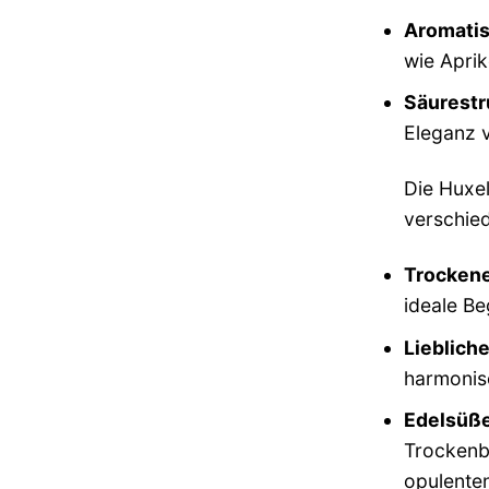
Aromatis
wie Aprik
Säurestr
Eleganz v
Die Huxel
verschie
Trockene
ideale Be
Lieblich
harmonis
Edelsüße
Trockenb
opulente