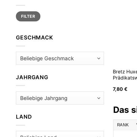
Min.
Max.
FILTER
Preis
Preis
GESCHMACK
Bretz Huxe
JAHRGANG
Prädikats
7,80
€
Das s
LAND
RANK