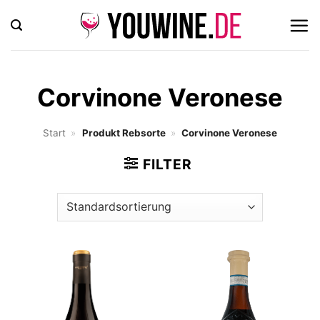
Zum
Inhalt
springen
Corvinone Veronese
Start
»
Produkt Rebsorte
»
Corvinone Veronese
FILTER