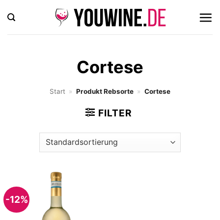
Zum
Inhalt
springen
Cortese
Start
»
Produkt Rebsorte
»
Cortese
FILTER
-12%