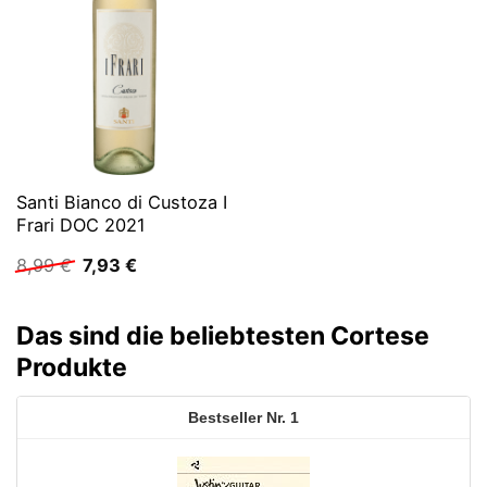
Santi Bianco di Custoza I
Frari DOC 2021
Ursprünglicher
Aktueller
8,99
€
7,93
€
Preis
Preis
war:
ist:
8,99 €
7,93 €.
Das sind die beliebtesten Cortese
Produkte
1