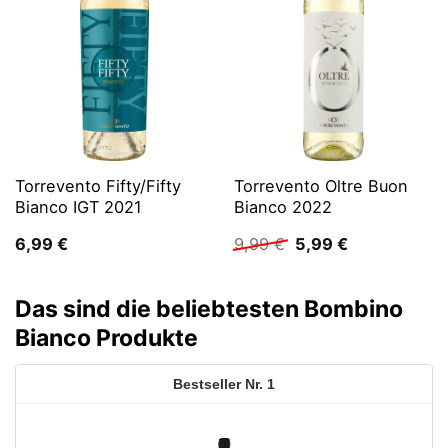
Torrevento Fifty/Fifty
Torrevento Oltre Buon
Bianco IGT 2021
Bianco 2022
Ursprünglicher
Aktueller
6,99
€
9,99
€
5,99
€
Preis
Preis
war:
ist:
9,99 €
5,99 €.
Das sind die beliebtesten Bombino
Bianco Produkte
1