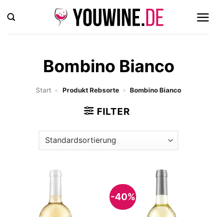
Zum
Inhalt
springen
Bombino Bianco
Start
»
Produkt Rebsorte
»
Bombino Bianco
FILTER
-40%