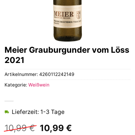
Meier Grauburgunder vom Löss
2021
Artikelnummer:
4260112242149
Kategorie:
Weißwein
Lieferzeit: 1-3 Tage
Ursprünglicher
Aktueller
10,99
€
10,99
€