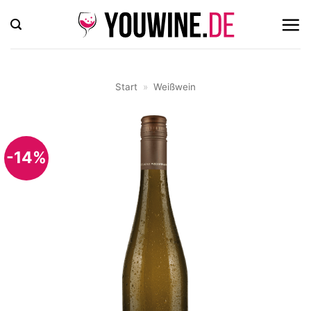
Zum
Inhalt
springen
Start
»
Weißwein
-14%