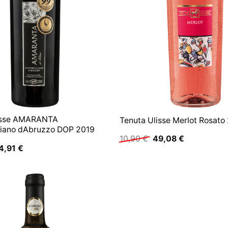
lisse AMARANTA
Tenuta Ulisse Merlot Rosato
iano dAbruzzo DOP 2019
Ursprünglicher
Aktueller
10,90
€
49,08
€
Preis
Preis
rsprünglicher
Aktueller
4,91
€
war:
ist:
reis
Preis
10,90 €
49,08 €.
ar:
ist:
3,90 €
14,91 €.