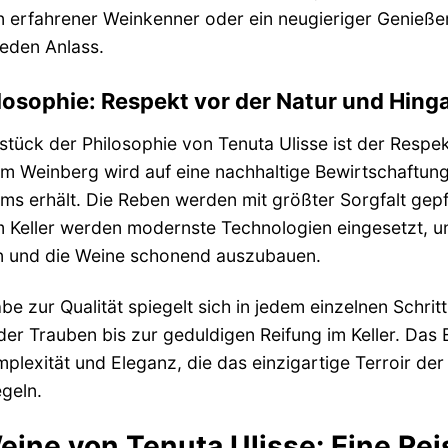
n erfahrener Weinkenner oder ein neugieriger Genießer
jeden Anlass.
losophie: Respekt vor der Natur und Hinga
tück der Philosophie von Tenuta Ulisse ist der Respe
 Im Weinberg wird auf eine nachhaltige Bewirtschaftung
ms erhält. Die Reben werden mit größter Sorgfalt gep
m Keller werden modernste Technologien eingesetzt, um
 und die Weine schonend auszubauen.
be zur Qualität spiegelt sich in jedem einzelnen Schrit
er Trauben bis zur geduldigen Reifung im Keller. Das
mplexität und Eleganz, die das einzigartige Terroir de
geln.
eine von Tenuta Ulisse: Eine Re