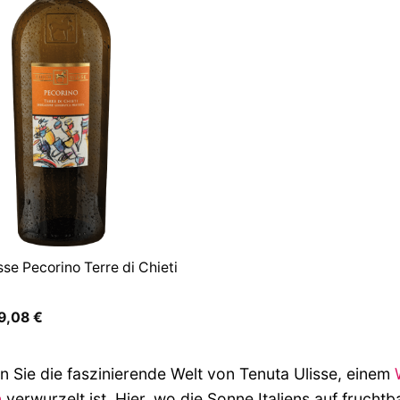
sse Pecorino Terre di Chieti
rsprünglicher
Aktueller
9,08
€
eis
Preis
ar:
ist:
0,90 €
49,08 €.
 Sie die faszinierende Welt von Tenuta Ulisse, einem
n
verwurzelt ist. Hier, wo die Sonne Italiens auf frucht