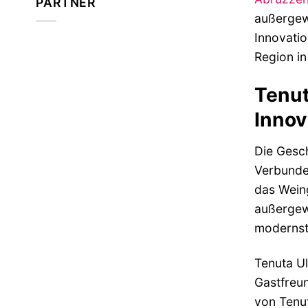
PARTNER
außergewö
Innovatio
Region in
Tenut
Innov
Die Gesch
Verbunden
das Weing
außergewö
modernste
Tenuta Ul
Gastfreun
von Tenut