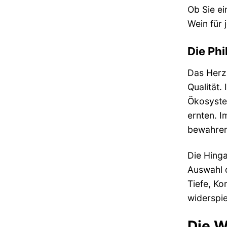
Ob Sie ei
Wein für 
Die Phi
Das Herzs
Qualität.
Ökosyste
ernten. I
bewahren
Die Hinga
Auswahl d
Tiefe, Ko
widerspie
Die W