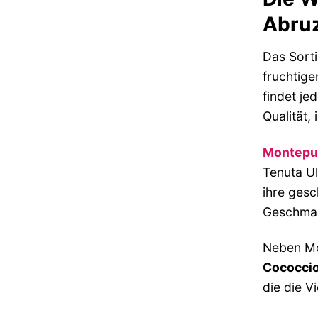
Abru
Das Sorti
fruchtige
findet je
Qualität,
Montepu
Tenuta Ul
ihre gesc
Geschmac
Neben Mo
Cococcio
die die V