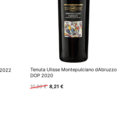
Tenuta Ulisse Montepulciano dAbruzzo
 2022
DOP 2020
Ursprünglicher
Aktueller
10,90
€
8,21
€
Preis
Preis
war:
ist:
10,90 €
8,21 €.