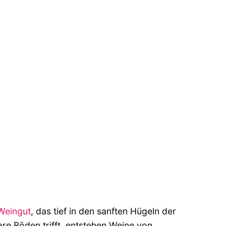
Weingut
, das tief in den sanften Hügeln der
bare Böden trifft, entstehen Weine von