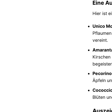
Eine A
Hier ist 
Unico Mo
Pflaumen
vereint.
Amaranta
Kirschen 
begeister
Pecorino 
Äpfeln un
Cococciol
Blüten un
Auszei