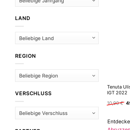
LAND
REGION
Tenuta Uli
IGT 2022
VERSCHLUSS
U
10,90
€
4
Pr
w
1
Entdecken
Abruzze