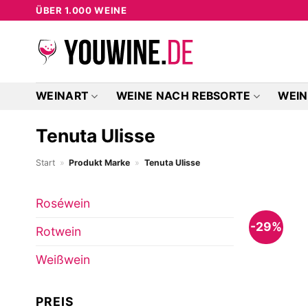
Zum
ÜBER 1.000 WEINE
Inhalt
springen
WEINART
WEINE NACH REBSORTE
WEIN
Tenuta Ulisse
Start
»
Produkt Marke
»
Tenuta Ulisse
Roséwein
-29%
Rotwein
Weißwein
PREIS