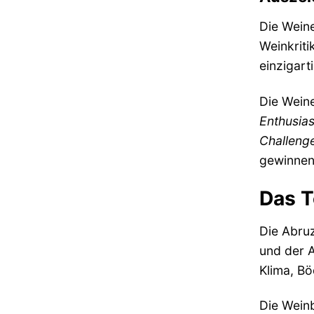
Die Wein
Weinkriti
einzigart
Die Wein
Enthusias
Challeng
gewinnen
Das T
Die Abruz
und der A
Klima, Bö
Die Weinb