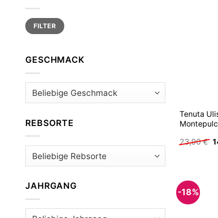
Min.
Max.
FILTER
Preis
Preis
GESCHMACK
Tenuta U
REBSORTE
Montepulc
U
23,90
€
1
P
w
2
JAHRGANG
-18%