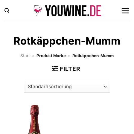
Zum
Inhalt
springen
Rotkäppchen-Mumm
Start
»
Produkt Marke
»
Rotkäppchen-Mumm
FILTER