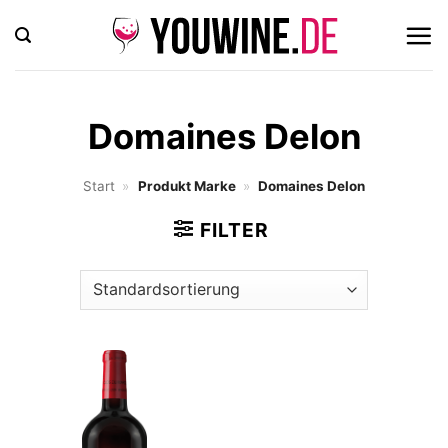
Zum
Inhalt
springen
Domaines Delon
Start
»
Produkt Marke
»
Domaines Delon
FILTER