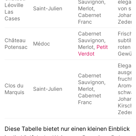
Sauvignon,
elegan
Léoville
Saint-Julien
Merlot,
von sc
Las
Cabernet
Johann
Cases
Franc
Zedern
Cabernet
Frisch,
Château
Sauvignon,
subtil,
Médoc
Potensac
Merlot,
Petit
roten F
Verdot
Gewürz
Elegant
ausgew
Cabernet
fruchtb
Sauvignon,
Clos du
Aromen
Saint-Julien
Merlot,
Marquis
schwar
Cabernet
Johann
Franc
Kirsche
Zedern
Diese Tabelle bietet nur einen kleinen Einblick