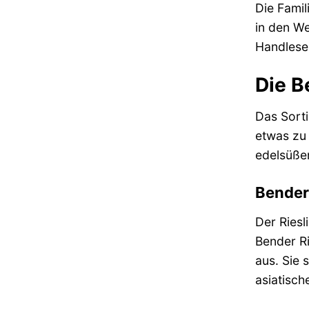
Die Famil
in den We
Handlese 
Die B
Das Sorti
etwas zu 
edelsüßen
Bender 
Der Riesl
Bender Ri
aus. Sie 
asiatisch