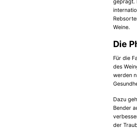
geprägt.
internati
Rebsorten
Weine.
Die P
Für die F
des Wein
werden n
Gesundhe
Dazu gehö
Bender a
verbesse
der Trau