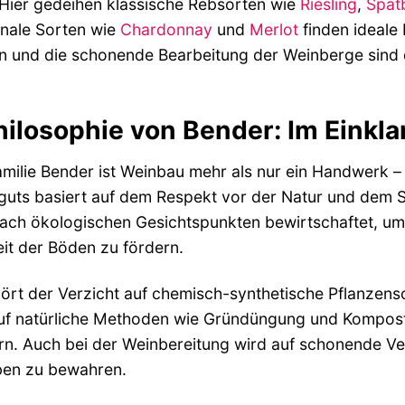
 Hier gedeihen klassische Rebsorten wie
Riesling
,
Spät
onale Sorten wie
Chardonnay
und
Merlot
finden ideale
 und die schonende Bearbeitung der Weinberge sind d
hilosophie von Bender: Im Einkla
amilie Bender ist Weinbau mehr als nur ein Handwerk – 
guts basiert auf dem Respekt vor der Natur und dem S
ach ökologischen Gesichtspunkten bewirtschaftet, um
it der Böden zu fördern.
rt der Verzicht auf chemisch-synthetische Pflanzensc
uf natürliche Methoden wie Gründüngung und Komposti
rn. Auch bei der Weinbereitung wird auf schonende Ve
ben zu bewahren.