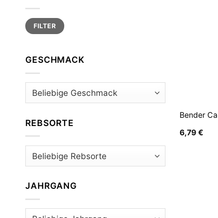
Min.
Max.
FILTER
Preis
Preis
GESCHMACK
Bender Ca
REBSORTE
6,79
€
JAHRGANG