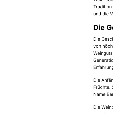
Tradition
und die V
Die G
Die Gesch
von höch
Weinguts 
Generatio
Erfahrung
Die Anfän
Früchte. 
Name Ben
Die Weinb