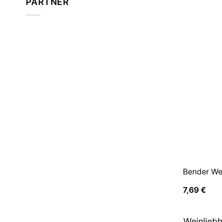
PARTNER
Bender We
7,69
€
Weinliebh