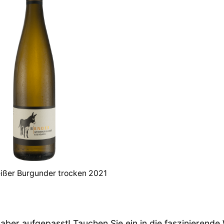
ißer Burgunder trocken 2021
aber aufgepasst! Tauchen Sie ein in die faszinierende