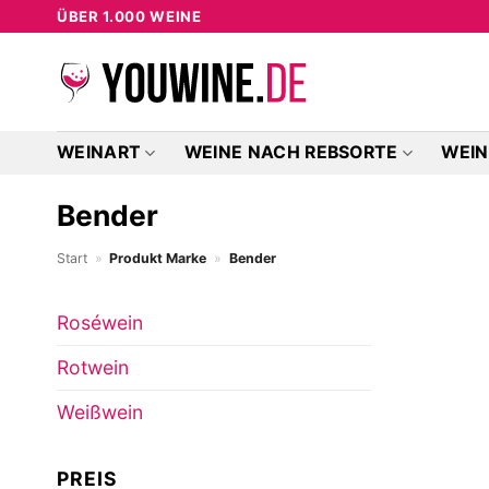
Zum
ÜBER 1.000 WEINE
Inhalt
springen
WEINART
WEINE NACH REBSORTE
WEIN
Bender
Start
»
Produkt Marke
»
Bender
Roséwein
Rotwein
Weißwein
PREIS