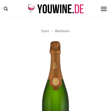
Zum
Inhalt
springen
Start
»
Weißwein