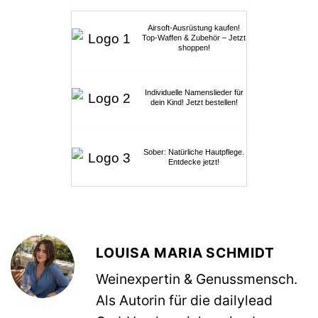
Airsoft-Ausrüstung kaufen!
Top-Waffen & Zubehör – Jetzt
shoppen!
Individuelle Namenslieder für
dein Kind! Jetzt bestellen!
Sober: Natürliche Hautpflege.
Entdecke jetzt!
LOUISA MARIA SCHMIDT
Weinexpertin & Genussmensch.
Als Autorin für die dailylead